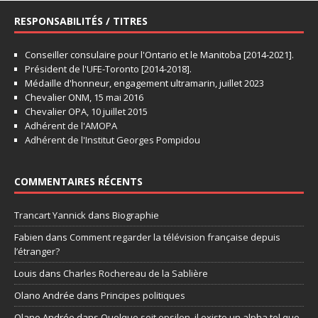
RESPONSABILITÉS / TITRES
Conseiller consulaire pour l'Ontario et le Manitoba [2014-2021].
Président de l'UFE-Toronto [2014-2018].
Médaille d'honneur, engagement ultramarin, juillet 2023
Chevalier ONM, 15 mai 2016
Chevalier OPA, 10 juillet 2015
Adhérent de l'AMOPA
Adhérent de l'Institut Georges Pompidou
COMMENTAIRES RÉCENTS
Trancart Yannick
dans
Biographie
Fabien
dans
Comment regarder la télévision française depuis
l’étranger?
Louis
dans
Charles Rochereau de la Sablière
Olano Andrée
dans
Principes politiques
Olano Andrée
dans
Quelque soit epsilon, il existe un alpha tel que