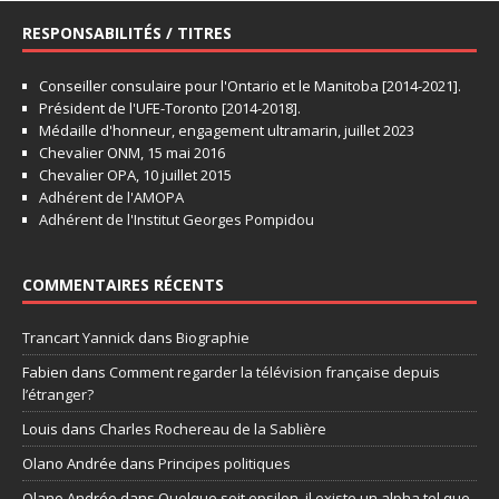
RESPONSABILITÉS / TITRES
Conseiller consulaire pour l'Ontario et le Manitoba [2014-2021].
Président de l'UFE-Toronto [2014-2018].
Médaille d'honneur, engagement ultramarin, juillet 2023
Chevalier ONM, 15 mai 2016
Chevalier OPA, 10 juillet 2015
Adhérent de l'AMOPA
Adhérent de l'Institut Georges Pompidou
COMMENTAIRES RÉCENTS
Trancart Yannick
dans
Biographie
Fabien
dans
Comment regarder la télévision française depuis
l’étranger?
Louis
dans
Charles Rochereau de la Sablière
Olano Andrée
dans
Principes politiques
Olano Andrée
dans
Quelque soit epsilon, il existe un alpha tel que