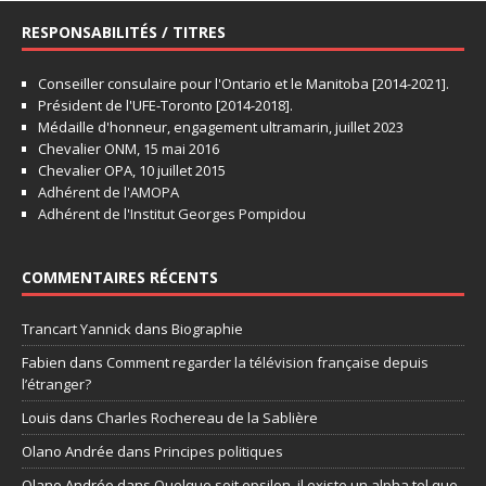
RESPONSABILITÉS / TITRES
Conseiller consulaire pour l'Ontario et le Manitoba [2014-2021].
Président de l'UFE-Toronto [2014-2018].
Médaille d'honneur, engagement ultramarin, juillet 2023
Chevalier ONM, 15 mai 2016
Chevalier OPA, 10 juillet 2015
Adhérent de l'AMOPA
Adhérent de l'Institut Georges Pompidou
COMMENTAIRES RÉCENTS
Trancart Yannick
dans
Biographie
Fabien
dans
Comment regarder la télévision française depuis
l’étranger?
Louis
dans
Charles Rochereau de la Sablière
Olano Andrée
dans
Principes politiques
Olano Andrée
dans
Quelque soit epsilon, il existe un alpha tel que