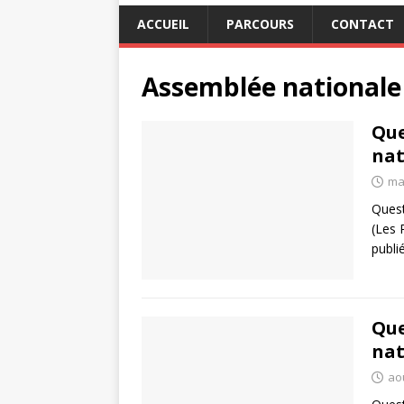
ACCUEIL
PARCOURS
CONTACT
Assemblée nationale
Que
nat
mai
Quest
(Les 
publi
Que
nat
aoû