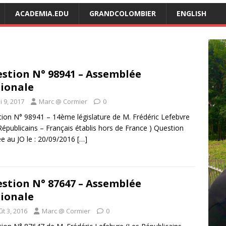
ACADEMIA.EDU
GRANDCOLOMBIER
ENGLISH
stion N° 98941 – Assemblée
ionale
 9, 2017
Marc @ Cormier
0
ion N° 98941 – 14ème législature de M. Frédéric Lefebvre
Républicains – Français établis hors de France ) Question
ée au JO le : 20/09/2016
[…]
stion N° 87647 – Assemblée
ionale
t 3, 2016
Marc @ Cormier
0