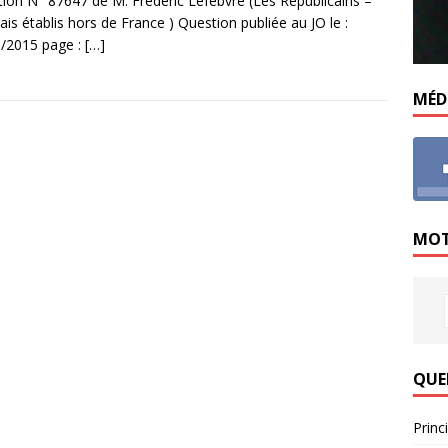
ion N° 87647 de M. Frédéric Lefebvre (Les Républicains –
ais établis hors de France ) Question publiée au JO le :
/2015 page :
[…]
MÉD
MOT
QUE
Princ