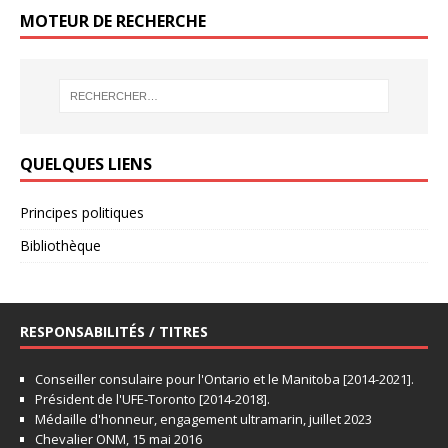
MOTEUR DE RECHERCHE
QUELQUES LIENS
Principes politiques
Bibliothèque
RESPONSABILITÉS / TITRES
Conseiller consulaire pour l'Ontario et le Manitoba [2014-2021].
Président de l'UFE-Toronto [2014-2018].
Médaille d'honneur, engagement ultramarin, juillet 2023
Chevalier ONM, 15 mai 2016