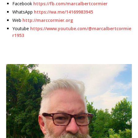
Facebook
https://fb.com/marcalbertcormier
WhatsApp
https://wa.me/14169983945
Web
http://marccormier.org
Youtube
https://www.youtube.com/@marcalbertcormie
r1953