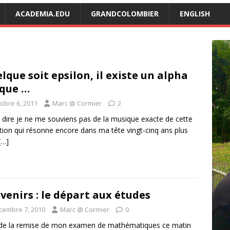
ACADEMIA.EDU
GRANDCOLOMBIER
ENGLISH
lque soit epsilon, il existe un alpha
 que …
tobre 6, 2011
Marc @ Cormier
2
i dire je ne me souviens pas de la musique exacte de cette
ition qui résonne encore dans ma tête vingt-cinq ans plus
[…]
venirs : le départ aux études
cembre 7, 2010
Marc @ Cormier
0
de la remise de mon examen de mathématiques ce matin