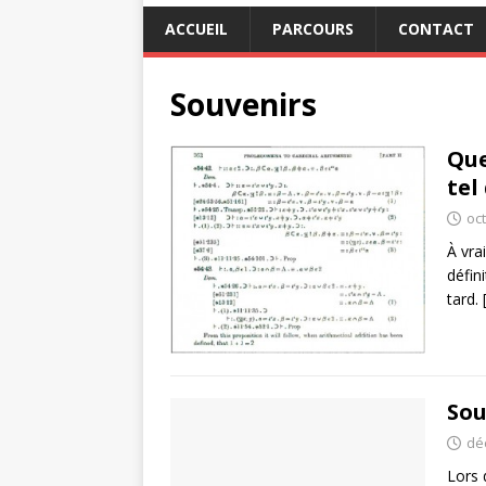
ACCUEIL
PARCOURS
CONTACT
Souvenirs
Que
tel
oc
À vra
défin
tard.
Sou
dé
Lors 