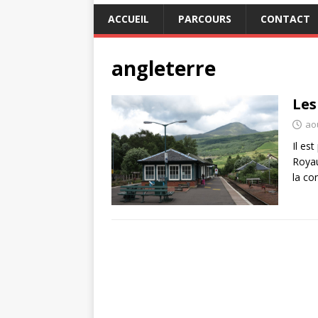
ACCUEIL
PARCOURS
CONTACT
angleterre
Les
aoû
Il es
Royau
la co