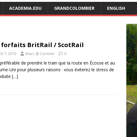
ACADEMIA.EDU
GRANDCOLOMBIER
ENGLISH
 forfaits BritRail / ScotRail
t 7, 2013
Marc @ Cormier
0
t préférable de prendre le train que la route en Écosse et au
me-Uni pour plusieurs raisons : vous éviterez le stress de
nduite
[…]