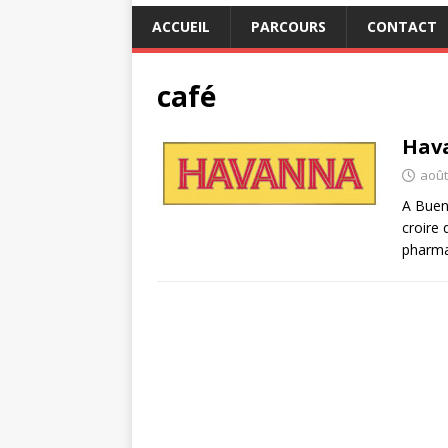
ACCUEIL
PARCOURS
CONTACT
café
Hava
août
A Bueno
croire 
pharma