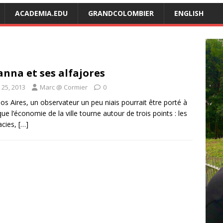
ACADEMIA.EDU
GRANDCOLOMBIER
ENGLISH
nna et ses alfajores
 25, 2013
Marc @ Cormier
0
s Aires, un observateur un peu niais pourrait être porté à
que l’économie de la ville tourne autour de trois points : les
cies,
[…]