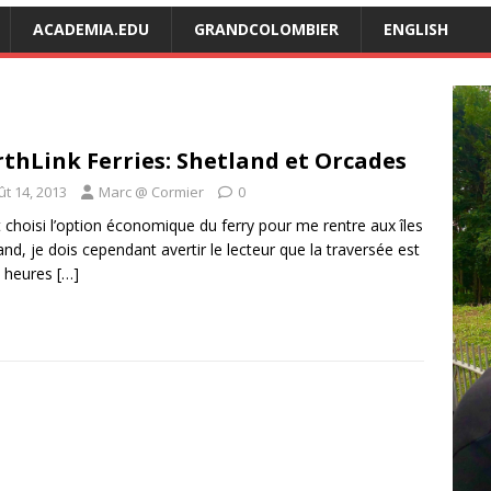
ACADEMIA.EDU
GRANDCOLOMBIER
ENGLISH
thLink Ferries: Shetland et Orcades
ût 14, 2013
Marc @ Cormier
0
 choisi l’option économique du ferry pour me rentre aux îles
and, je dois cependant avertir le lecteur que la traversée est
4 heures
[…]