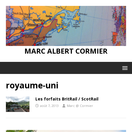
MARC ALBERT CORMIER
royaume-uni
Les forfaits BritRail / ScotRail
août 7, 2013
Marc @ Cormier