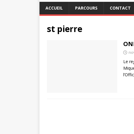
ACCUEIL
PARCOURS
CONTACT
st pierre
ONF
no
Le re
Mique
l’Off