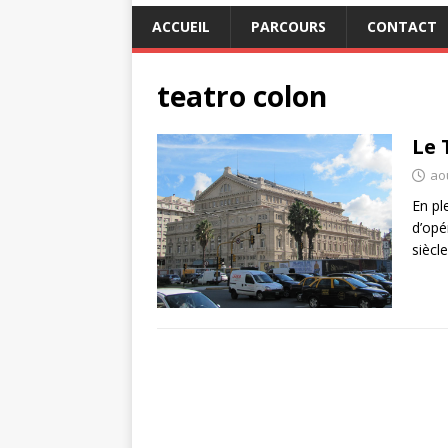
ACCUEIL
PARCOURS
CONTACT
teatro colon
Le 
ao
En pl
d’opé
siècle