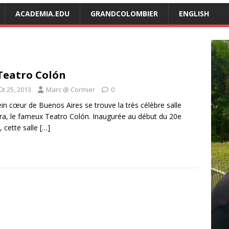
ACADEMIA.EDU
GRANDCOLOMBIER
ENGLISH
Teatro Colón
ût 25, 2013
Marc @ Cormier
0
ein cœur de Buenos Aires se trouve la très célèbre salle
ra, le fameux Teatro Colón. Inaugurée au début du 20e
, cette salle
[…]