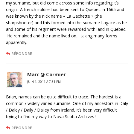
my surname, but did come across some info regarding it’s
origin. A french soldier had been sent to Quebec in 1665 and
was known by the nick name « La Gachette » (the
sharpshooter) and this formed into the surname Lagacé as he
and some of his regiment were rewarded with land in Quebec.
He remained and the name lived on… taking many forms
apparently.
RÉPONDRE
Marc @ Cormier
JUIN 1, 2011 À 7:51 PM
Brian, names can be quite difficult to trace. The hardest is a
common / widely varied surname. One of my ancestors in Daly
/ Daley / Daily / Dailey from Ireland, it’s been very difficult
trying to find my way to Nova Scotia Archives !
RÉPONDRE