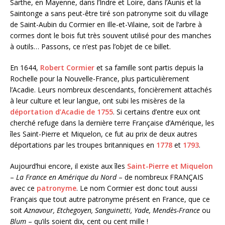
Sarthe, en Mayenne, dans l’Indre et Loire, dans l’Aunis et la
Saintonge a sans peut-être tiré son patronyme soit du village
de Saint-Aubin du Cormier en Ille-et-Vilaine, soit de l’arbre à
cormes dont le bois fut très souvent utilisé pour des manches
à outils… Passons, ce n’est pas l’objet de ce billet.
En 1644,
Robert Cormier
et sa famille sont partis depuis la
Rochelle pour la Nouvelle-France, plus particulièrement
l’Acadie. Leurs nombreux descendants, foncièrement attachés
à leur culture et leur langue, ont subi les misères de la
déportation d’Acadie de 1755
. Si certains d’entre eux ont
cherché refuge dans la dernière terre Française d’Amérique, les
îles Saint-Pierre et Miquelon, ce fut au prix de deux autres
déportations par les troupes britanniques en
1778
et
1793
.
Aujourd’hui encore, il existe aux îles
Saint-Pierre et Miquelon
–
La France en Amérique du Nord
– de nombreux FRANÇAIS
avec ce
patronyme
. Le nom Cormier est donc tout aussi
Français que tout autre patronyme présent en France, que ce
soit
Aznavour, Etchegoyen, Sanguinetti, Yade, Mendès-France
ou
Blum
– qu’ils soient dix, cent ou cent mille !