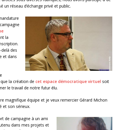
é un réseau d’échange privé et public.
 mandature
te campagne
ne
nt la
scription.
-delà des
ée et dans
re
 que la création de
cet espace démocratique virtuel
soit
er le travail de notre futur élu.
tre magnifique équipe et je veux remercier Gérard Michon
é et son sérieux.
fort de campagne à un ami
soutenu dans mes projets et