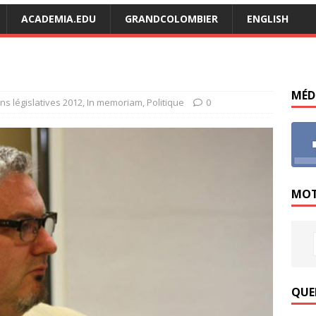
ACADEMIA.EDU
GRANDCOLOMBIER
ENGLISH
MÉD
ons législatives 2012
,
In memoriam
,
Politique
0
MOT
QUE