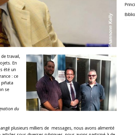
Princ
Bibli
de travail,
ojets. En
is été un
rance : ce
 piñata
on se
ignation du
angé plusieurs milliers de messages, nous avons alimenté
 articles sous diverses rubriques, nous avons participé à de