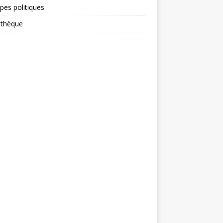
ipes politiques
othèque