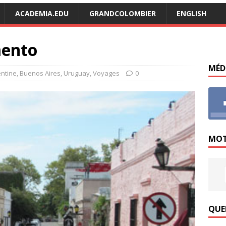
ACADEMIA.EDU
GRANDCOLOMBIER
ENGLISH
mento
MÉD
entine
,
Buenos Aires
,
Uruguay
,
Voyages
0
MOT
QUE