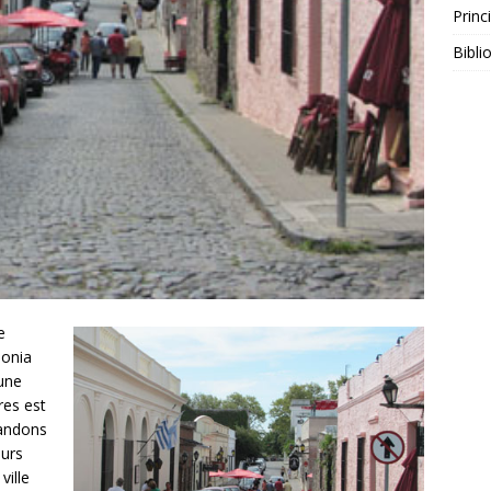
Princ
Bibli
e
lonia
une
res est
mandons
eurs
ville