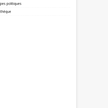
ipes politiques
othèque