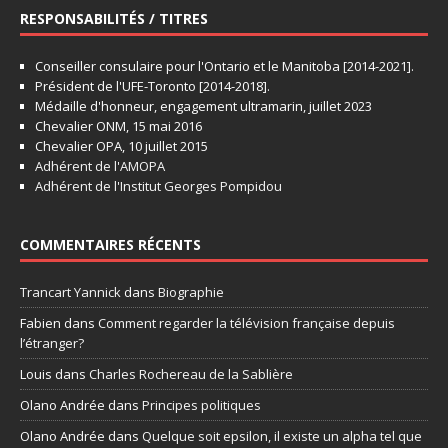
RESPONSABILITÉS / TITRES
Conseiller consulaire pour l'Ontario et le Manitoba [2014-2021].
Président de l'UFE-Toronto [2014-2018].
Médaille d'honneur, engagement ultramarin, juillet 2023
Chevalier ONM, 15 mai 2016
Chevalier OPA, 10 juillet 2015
Adhérent de l'AMOPA
Adhérent de l'Institut Georges Pompidou
COMMENTAIRES RÉCENTS
Trancart Yannick
dans
Biographie
Fabien
dans
Comment regarder la télévision française depuis
l’étranger?
Louis
dans
Charles Rochereau de la Sablière
Olano Andrée
dans
Principes politiques
Olano Andrée
dans
Quelque soit epsilon, il existe un alpha tel que