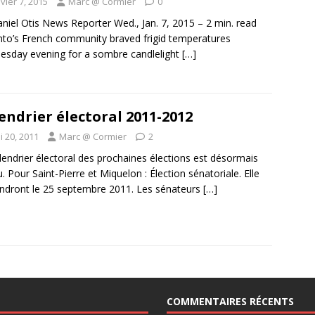
vier 7, 2015
Marc @ Cormier
0
niel Otis News Reporter Wed., Jan. 7, 2015 – 2 min. read
to’s French community braved frigid temperatures
sday evening for a sombre candlelight
[…]
endrier électoral 2011-2012
i 20, 2011
Marc @ Cormier
2
lendrier électoral des prochaines élections est désormais
. Pour Saint-Pierre et Miquelon : Élection sénatoriale. Elle
endront le 25 septembre 2011. Les sénateurs
[…]
COMMENTAIRES RÉCENTS