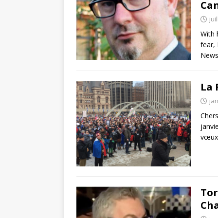
Can
jui
With 
fear,
News 
La 
jan
Chers
janvi
vœux
Tor
Cha