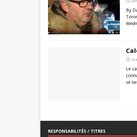
jan
By Da
Toron
Wedne
Cal
ma
Le ca
connu
se ti
RESPONSABILITÉS / TITRES