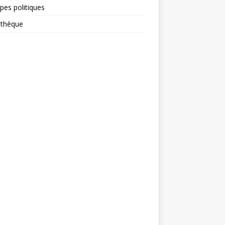
ipes politiques
othèque