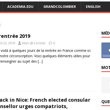
ACADEMIA.EDU
GRANDCOLOMBIER
ENGLISH
s
MÉD
rentrée 2019
ût 22, 2019
Marc @ Cormier
0
voilà à quelques jours de la rentrée en France comme ici
notre circonscription. Voici quelques éléments utiles pour
renseigner au sujet des
[…]
MOT
ack in Nice: French elected consular
QUE
nsellor urges compatriots,