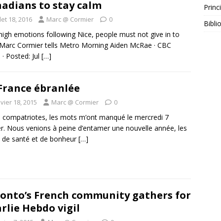
adians to stay calm
Princ
llet 18, 2016
Marc @ Cormier
0
Bibli
high emotions following Nice, people must not give in to
 Marc Cormier tells Metro Morning Aiden McRae · CBC
· Posted: Jul
[…]
France ébranlée
vier 18, 2015
Marc @ Cormier
0
 compatriotes, les mots m’ont manqué le mercredi 7
er. Nous venions à peine d’entamer une nouvelle année, les
 de santé et de bonheur
[…]
onto’s French community gathers for
rlie Hebdo vigil