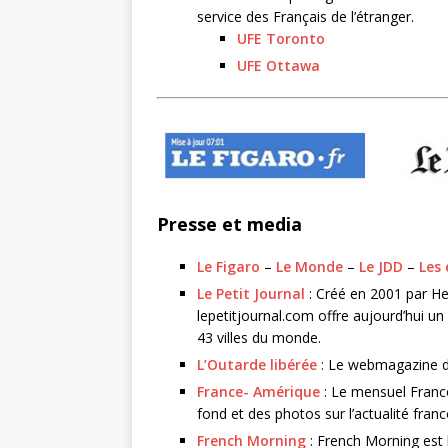
service des Français de l’étranger.
UFE Toronto
UFE Ottawa
Presse et media
Le Figaro
–
Le Monde
–
Le JDD
–
Les
Le Petit Journal
: Créé en 2001 par He
lepetitjournal.com offre aujourd’hui un
43 villes du monde.
L’Outarde libérée
:
Le webmagazine de
France- Amérique
: Le mensuel France
fond et des photos sur l’actualité fran
French Morning
: French Morning est