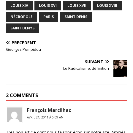
LOUIS XIV
LOUIS XVI
LOUIS XVII
LOUIS XVIII
NÉCROPOLE
PARIS
SAINT DENIS
SAINT DENYS
PRÉCÉDENT
Georges Pompidou
SUIVANT
Le Radicalisme: définition
2 COMMENTS
François Marcilhac
AVRIL 21, 2011 À 5:09 AM
Très bon article dont nous faisons écho sur notre site. Amitiés,