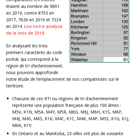
étaient au nombre de 9801
en 2019, contre 8753 en
2017, 7626 en 2016 et 7224
en 2014.
Lire notre analyse
de la liste de 2019.
En analysant les trois
premiers caractères du code
postal, qui correspond à la
région de tri d’acheminement
,
nous pouvons approfondir
notre étude de l’emplacement de nos compatriotes sur le
territoire.
Chacune de ces RTI ou régions de tri d’acheminement
représente une population française de plus 100 âmes :
M5V, K1N, M5A, M4Y, M5R, M6G, M6J, M6H, K1S, M6P,
M4J, M4S, M6S, K1K, M4C, K1C, M4K, M4P, M5S, K1G, K1J,
M6K, K1V.
En Ontario et au Manitoba, 23 villes ont plus de soixante