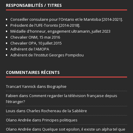
RESPONSABILITÉS / TITRES
Conseiller consulaire pour l'Ontario et le Manitoba [2014-2021].
Président de l'UFE-Toronto [2014-2018].
Médaille d'honneur, engagement ultramarin, juillet 2023
Chevalier ONM, 15 mai 2016
Chevalier OPA, 10 juillet 2015
Adhérent de l'AMOPA
Adhérent de l'Institut Georges Pompidou
COMMENTAIRES RÉCENTS
Trancart Yannick
dans
Biographie
Fabien
dans
Comment regarder la télévision française depuis
l’étranger?
Louis
dans
Charles Rochereau de la Sablière
Olano Andrée
dans
Principes politiques
Olano Andrée
dans
Quelque soit epsilon, il existe un alpha tel que